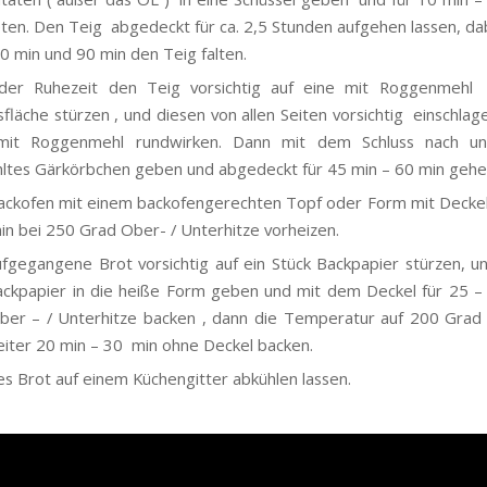
ten. Den Teig abgedeckt für ca. 2,5 Stunden aufgehen lassen, da
60 min und 90 min den Teig falten.
der Ruhezeit den Teig vorsichtig auf eine mit Roggenmeh
sfläche stürzen , und diesen von allen Seiten vorsichtig einschlag
mit Roggenmehl rundwirken. Dann mit dem Schluss nach un
tes Gärkörbchen geben und abgedeckt für 45 min – 60 min gehen
ckofen mit einem backofengerechten Topf oder Form mit Deckel
in bei 250 Grad Ober- / Unterhitze vorheizen.
fgegangene Brot vorsichtig auf ein Stück Backpapier stürzen, un
ckpapier in die heiße Form geben und mit dem Deckel für 25 –
er – / Unterhitze backen , dann die Temperatur auf 200 Grad
iter 20 min – 30 min ohne Deckel backen.
es Brot auf einem Küchengitter abkühlen lassen.