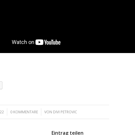
/
022
0 KOMMENTARE
VON
DIVI PETROVIC
Eintrag teilen