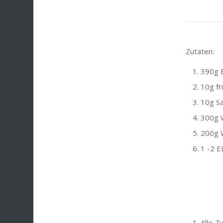
Zutaten:
390g 
10g fr
10g Sa
300g 
200g 
1 -2 EL
Alle Z