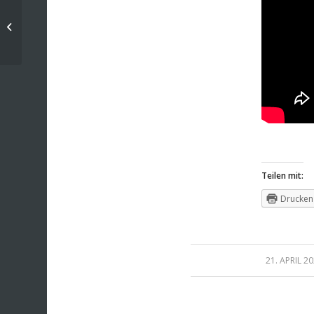
Mischbrot mit oder
ohne Sauerteig
Teilen mit:
Drucken
/
21. APRIL 2