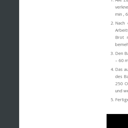
verkne
min , 
Nach 
Arbeit
Brot 
bemehl
Den Ba
– 60 m
Das au
des Ba
250 Ob
und we
Fertig