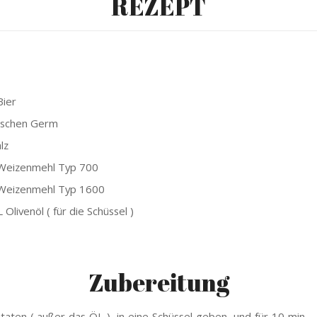
REZEPT
Bier
ischen Germ
lz
Weizenmehl Typ 700
Weizenmehl Typ 1600
 Olivenöl ( für die Schüssel )
Zubereitung
utaten ( außer das ÖL ) in eine Schüssel geben und für 10 min –