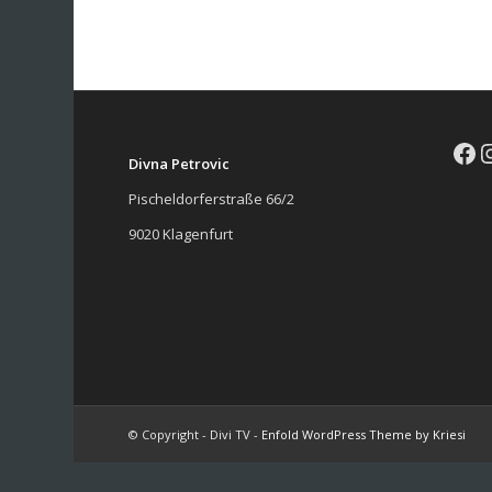
Fa
I
Divna Petrovic
Pischeldorferstraße 66/2
9020 Klagenfurt
© Copyright - Divi TV -
Enfold WordPress Theme by Kriesi